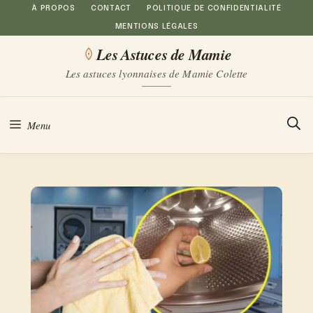
Aller
À PROPOS
CONTACT
POLITIQUE DE CONFIDENTIALITÉ
MENTIONS LÉGALES
au
Les Astuces de Mamie
contenu
Les astuces lyonnaises de Mamie Colette
Menu