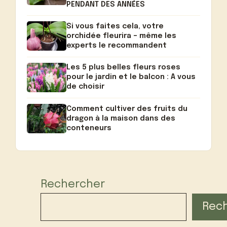
PENDANT DES ANNÉES
Si vous faites cela, votre
orchidée fleurira – même les
experts le recommandent
Les 5 plus belles fleurs roses
pour le jardin et le balcon : A vous
de choisir
Comment cultiver des fruits du
dragon à la maison dans des
conteneurs
Rechercher
Rec