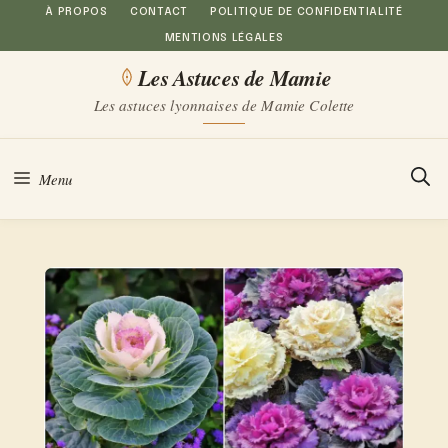
Aller
À PROPOS
CONTACT
POLITIQUE DE CONFIDENTIALITÉ
MENTIONS LÉGALES
au
Les Astuces de Mamie
contenu
Les astuces lyonnaises de Mamie Colette
Menu