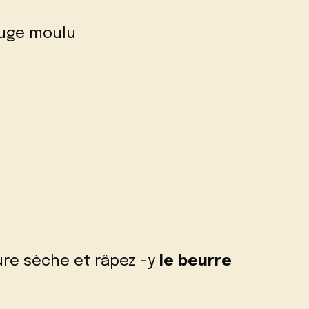
rouge moulu
vure sèche et râpez -y
le beurre