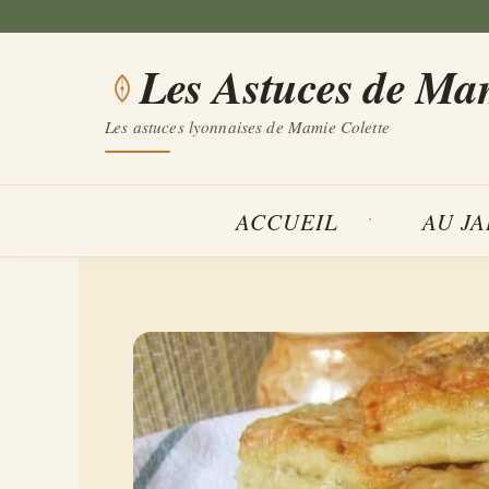
Aller
au
Les Astuces de Ma
contenu
Les astuces lyonnaises de Mamie Colette
ACCUEIL
AU J