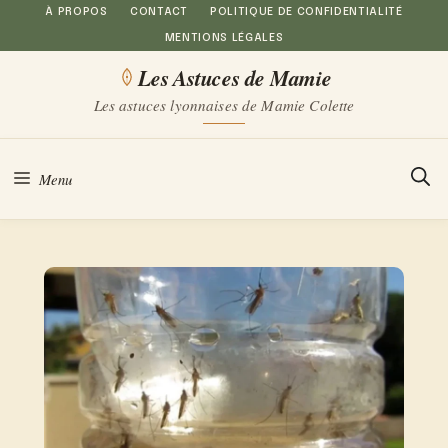
Aller
À PROPOS
CONTACT
POLITIQUE DE CONFIDENTIALITÉ
MENTIONS LÉGALES
au
Les Astuces de Mamie
contenu
Les astuces lyonnaises de Mamie Colette
Menu