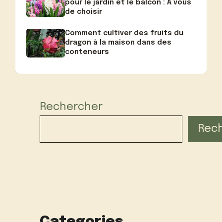
pour le jardin et le balcon : A vous
de choisir
Comment cultiver des fruits du
dragon à la maison dans des
conteneurs
Rechercher
Rec
Categories