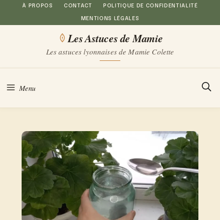
Aller
À PROPOS
CONTACT
POLITIQUE DE CONFIDENTIALITÉ
MENTIONS LÉGALES
au
Les Astuces de Mamie
contenu
Les astuces lyonnaises de Mamie Colette
Menu