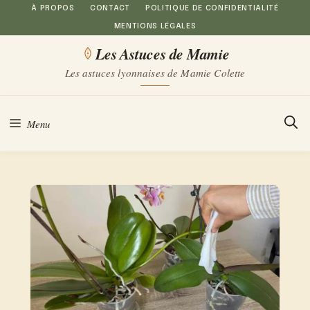
Aller
À PROPOS
CONTACT
POLITIQUE DE CONFIDENTIALITÉ
MENTIONS LÉGALES
au
Les Astuces de Mamie
contenu
Les astuces lyonnaises de Mamie Colette
Menu