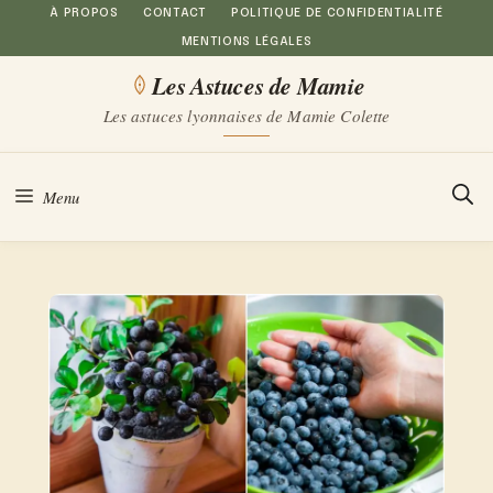
Aller
À PROPOS
CONTACT
POLITIQUE DE CONFIDENTIALITÉ
MENTIONS LÉGALES
au
Les Astuces de Mamie
contenu
Les astuces lyonnaises de Mamie Colette
Menu