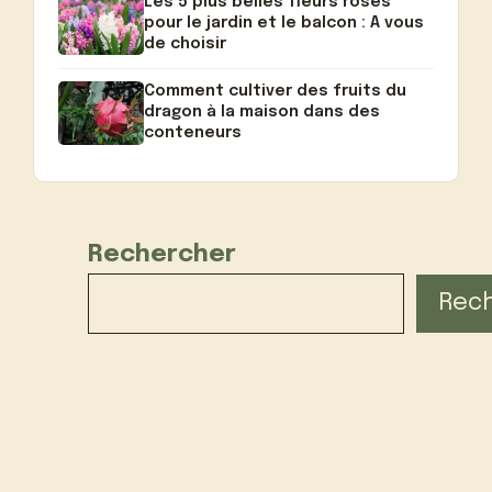
Les 5 plus belles fleurs roses
pour le jardin et le balcon : A vous
de choisir
Comment cultiver des fruits du
dragon à la maison dans des
conteneurs
Rechercher
Rec