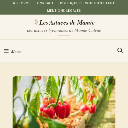
Aller
À PROPOS
CONTACT
POLITIQUE DE CONFIDENTIALITÉ
MENTIONS LÉGALES
au
Les Astuces de Mamie
contenu
Les astuces lyonnaises de Mamie Colette
Menu