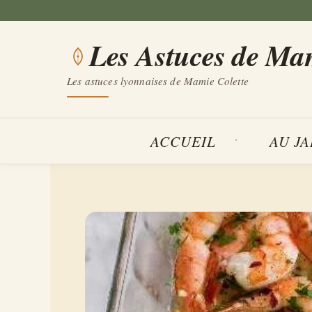
Aller
au
Les Astuces de Ma
contenu
Les astuces lyonnaises de Mamie Colette
ACCUEIL
AU J