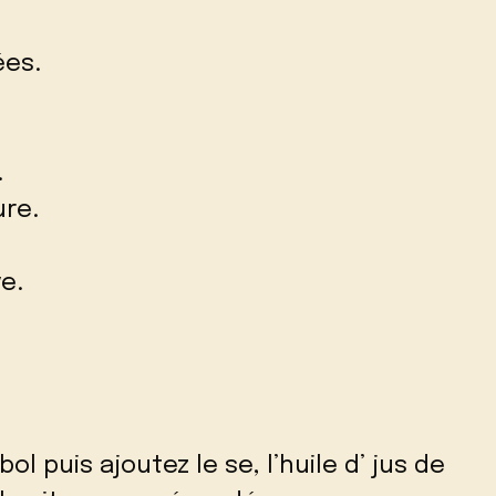
ées.
.
ure.
ve.
l puis ajoutez le se, l’huile d’ jus de