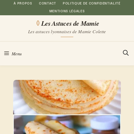
Aller
À PROPOS
CONTACT
POLITIQUE DE CONFIDENTIALITÉ
MENTIONS LÉGALES
au
Les Astuces de Mamie
contenu
Les astuces lyonnaises de Mamie Colette
Menu