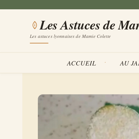
Aller
au
Les Astuces de Ma
contenu
Les astuces lyonnaises de Mamie Colette
ACCUEIL
AU J