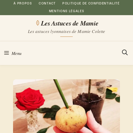
Aller
À PROPOS
CONTACT
POLITIQUE DE CONFIDENTIALITÉ
MENTIONS LÉGALES
au
Les Astuces de Mamie
contenu
Les astuces lyonnaises de Mamie Colette
Menu