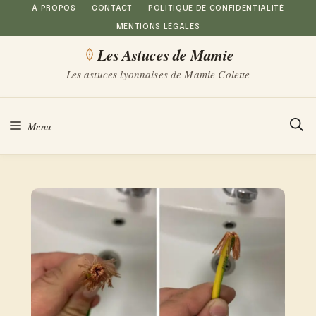
Aller
À PROPOS
CONTACT
POLITIQUE DE CONFIDENTIALITÉ
MENTIONS LÉGALES
au
Les Astuces de Mamie
contenu
Les astuces lyonnaises de Mamie Colette
Menu