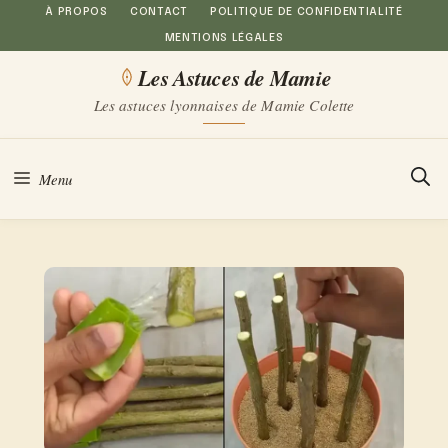
Aller
À PROPOS
CONTACT
POLITIQUE DE CONFIDENTIALITÉ
MENTIONS LÉGALES
au
Les Astuces de Mamie
contenu
Les astuces lyonnaises de Mamie Colette
Menu