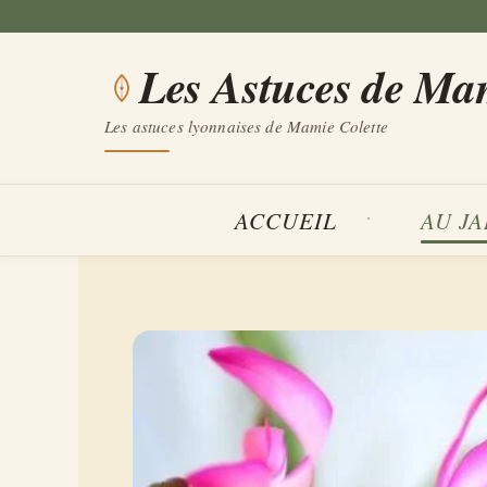
Aller
au
Les Astuces de Ma
contenu
Les astuces lyonnaises de Mamie Colette
ACCUEIL
AU J