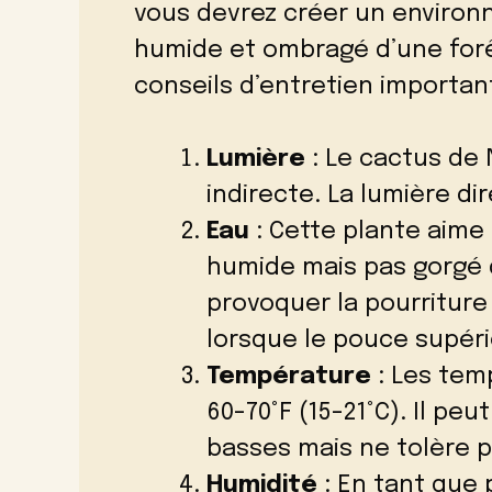
vous devrez créer un environ
humide et ombragé d’une forê
conseils d’entretien important
Lumière
: Le cactus de 
indirecte. La lumière dir
Eau
: Cette plante aime
humide mais pas gorgé 
provoquer la pourritur
lorsque le pouce supéri
Température
: Les tem
60-70°F (15-21°C). Il pe
basses mais ne tolère pa
Humidité
: En tant que 