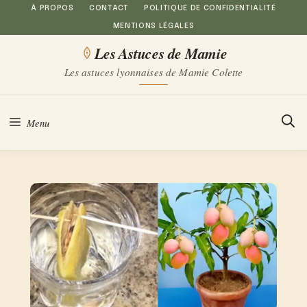
Aller
À PROPOS
CONTACT
POLITIQUE DE CONFIDENTIALITÉ
MENTIONS LÉGALES
au
Les Astuces de Mamie
contenu
Les astuces lyonnaises de Mamie Colette
Menu