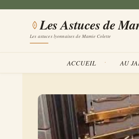
Aller
au
Les Astuces de Ma
contenu
Les astuces lyonnaises de Mamie Colette
ACCUEIL
AU J