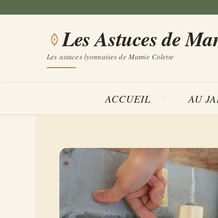
Aller
au
Les Astuces de Ma
contenu
Les astuces lyonnaises de Mamie Colette
ACCUEIL
AU J