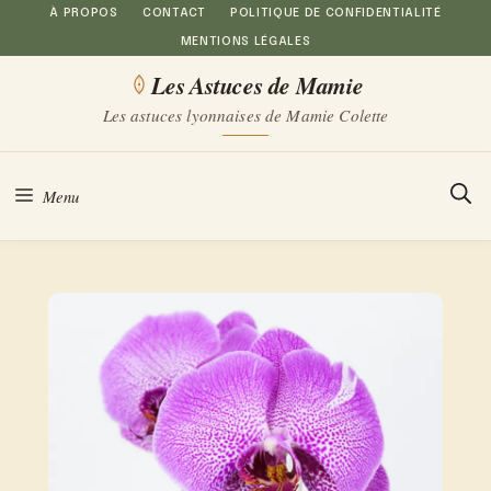
Aller
À PROPOS
CONTACT
POLITIQUE DE CONFIDENTIALITÉ
MENTIONS LÉGALES
au
Les Astuces de Mamie
contenu
Les astuces lyonnaises de Mamie Colette
Menu