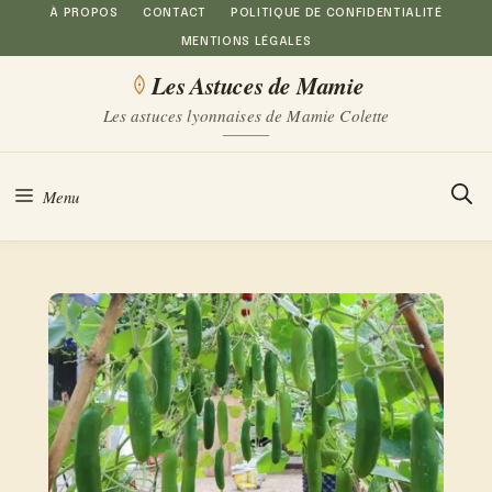
Aller
À PROPOS
CONTACT
POLITIQUE DE CONFIDENTIALITÉ
MENTIONS LÉGALES
au
Les Astuces de Mamie
contenu
Les astuces lyonnaises de Mamie Colette
Menu