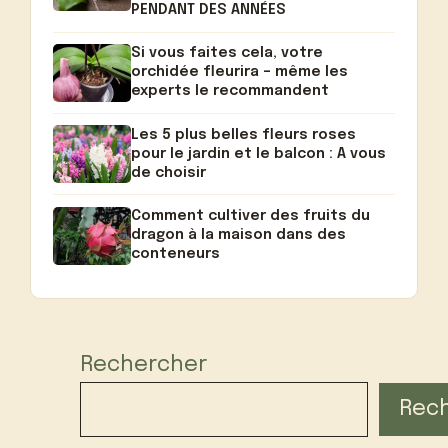
PENDANT DES ANNÉES
Si vous faites cela, votre
orchidée fleurira – même les
experts le recommandent
Les 5 plus belles fleurs roses
pour le jardin et le balcon : A vous
de choisir
Comment cultiver des fruits du
dragon à la maison dans des
conteneurs
Rechercher
Rec