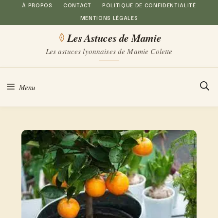
Aller
À PROPOS
CONTACT
POLITIQUE DE CONFIDENTIALITÉ
MENTIONS LÉGALES
au
Les Astuces de Mamie
contenu
Les astuces lyonnaises de Mamie Colette
Menu