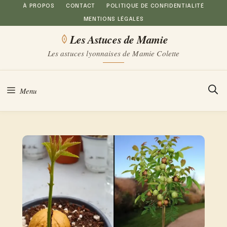
Aller
À PROPOS
CONTACT
POLITIQUE DE CONFIDENTIALITÉ
MENTIONS LÉGALES
au
Les Astuces de Mamie
contenu
Les astuces lyonnaises de Mamie Colette
Menu