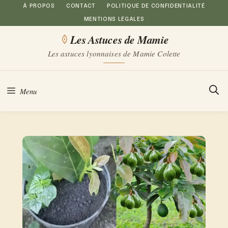
Aller
À PROPOS
CONTACT
POLITIQUE DE CONFIDENTIALITÉ
MENTIONS LÉGALES
au
Les Astuces de Mamie
contenu
Les astuces lyonnaises de Mamie Colette
Menu