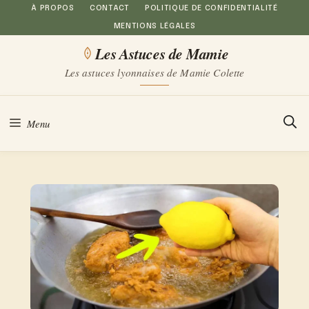
Aller
À PROPOS
CONTACT
POLITIQUE DE CONFIDENTIALITÉ
MENTIONS LÉGALES
au
Les Astuces de Mamie
contenu
Les astuces lyonnaises de Mamie Colette
Menu