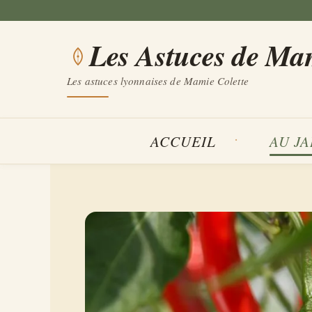
Aller
au
Les Astuces de Ma
contenu
Les astuces lyonnaises de Mamie Colette
ACCUEIL
AU J