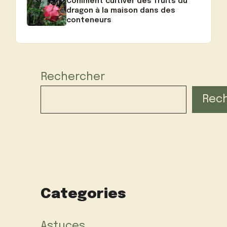
Comment cultiver des fruits du
dragon à la maison dans des
conteneurs
Rechercher
Rec
Categories
Astuces