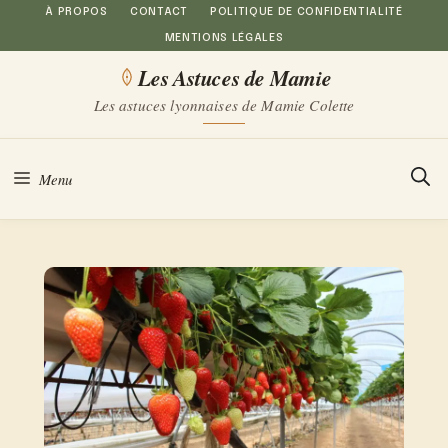
Aller
À PROPOS
CONTACT
POLITIQUE DE CONFIDENTIALITÉ
MENTIONS LÉGALES
au
Les Astuces de Mamie
contenu
Les astuces lyonnaises de Mamie Colette
Menu