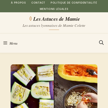
Aller
À PROPOS
CONTACT
POLITIQUE DE CONFIDENTIALITÉ
MENTIONS LÉGALES
au
Les Astuces de Mamie
contenu
Les astuces lyonnaises de Mamie Colette
Menu