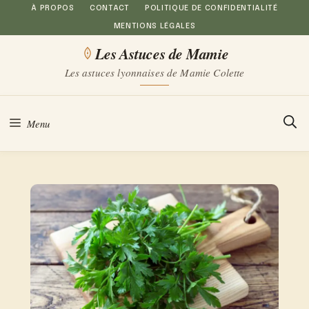
Aller
À PROPOS
CONTACT
POLITIQUE DE CONFIDENTIALITÉ
MENTIONS LÉGALES
au
Les Astuces de Mamie
contenu
Les astuces lyonnaises de Mamie Colette
Menu