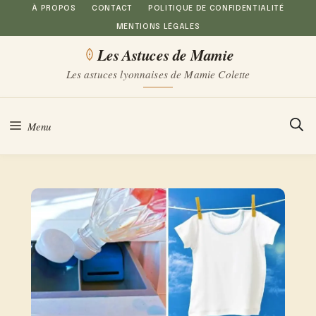
Aller
À PROPOS
CONTACT
POLITIQUE DE CONFIDENTIALITÉ
MENTIONS LÉGALES
au
Les Astuces de Mamie
contenu
Les astuces lyonnaises de Mamie Colette
Menu