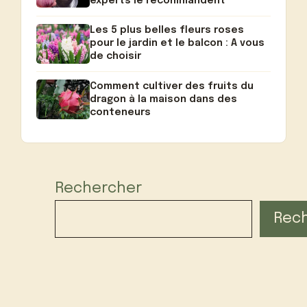
experts le recommandent
Les 5 plus belles fleurs roses
pour le jardin et le balcon : A vous
de choisir
Comment cultiver des fruits du
dragon à la maison dans des
conteneurs
Rechercher
Rec