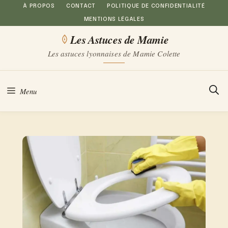
Aller
À PROPOS
CONTACT
POLITIQUE DE CONFIDENTIALITÉ
MENTIONS LÉGALES
au
Les Astuces de Mamie
contenu
Les astuces lyonnaises de Mamie Colette
Menu