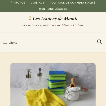
Aller
À PROPOS
CONTACT
POLITIQUE DE CONFIDENTIALITÉ
MENTIONS LÉGALES
au
Les Astuces de Mamie
contenu
Les astuces lyonnaises de Mamie Colette
Menu