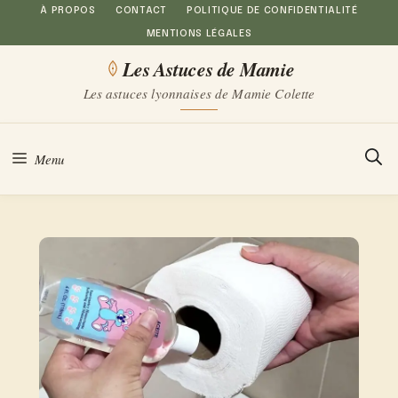
Aller
À PROPOS
CONTACT
POLITIQUE DE CONFIDENTIALITÉ
MENTIONS LÉGALES
au
Les Astuces de Mamie
contenu
Les astuces lyonnaises de Mamie Colette
Menu