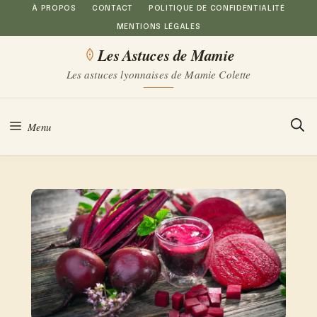
Aller
À PROPOS
CONTACT
POLITIQUE DE CONFIDENTIALITÉ
MENTIONS LÉGALES
au
Les Astuces de Mamie
contenu
Les astuces lyonnaises de Mamie Colette
Menu