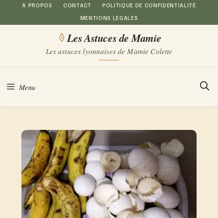
Aller
À PROPOS
CONTACT
POLITIQUE DE CONFIDENTIALITÉ
MENTIONS LÉGALES
au
Les Astuces de Mamie
contenu
Les astuces lyonnaises de Mamie Colette
Menu