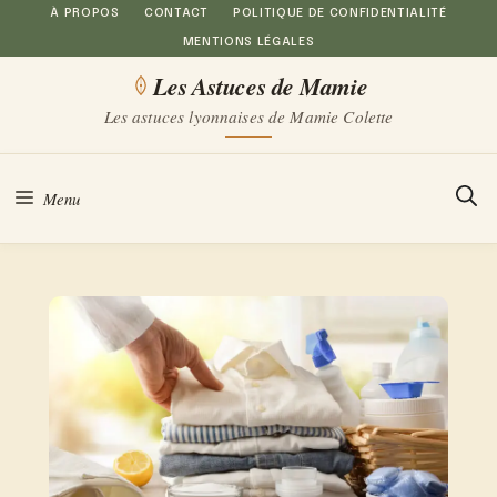
Aller
À PROPOS
CONTACT
POLITIQUE DE CONFIDENTIALITÉ
MENTIONS LÉGALES
au
Les Astuces de Mamie
contenu
Les astuces lyonnaises de Mamie Colette
Menu