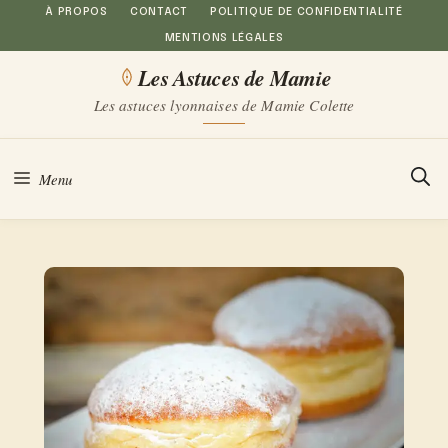
Aller
À PROPOS
CONTACT
POLITIQUE DE CONFIDENTIALITÉ
MENTIONS LÉGALES
au
Les Astuces de Mamie
contenu
Les astuces lyonnaises de Mamie Colette
Menu