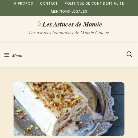
Aller
À PROPOS
CONTACT
POLITIQUE DE CONFIDENTIALITÉ
MENTIONS LÉGALES
au
Les Astuces de Mamie
contenu
Les astuces lyonnaises de Mamie Colette
Menu