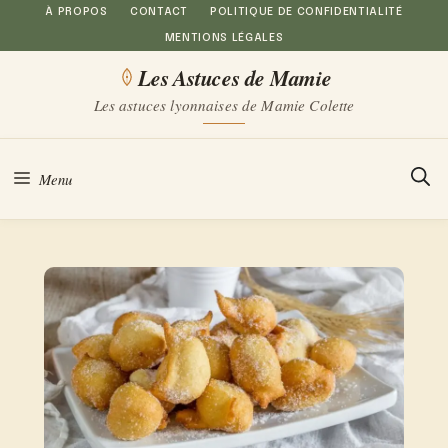
Aller
À PROPOS
CONTACT
POLITIQUE DE CONFIDENTIALITÉ
MENTIONS LÉGALES
au
Les Astuces de Mamie
contenu
Les astuces lyonnaises de Mamie Colette
Menu