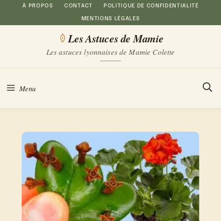
Aller
À PROPOS
CONTACT
POLITIQUE DE CONFIDENTIALITÉ
MENTIONS LÉGALES
au
Les Astuces de Mamie
contenu
Les astuces lyonnaises de Mamie Colette
Menu