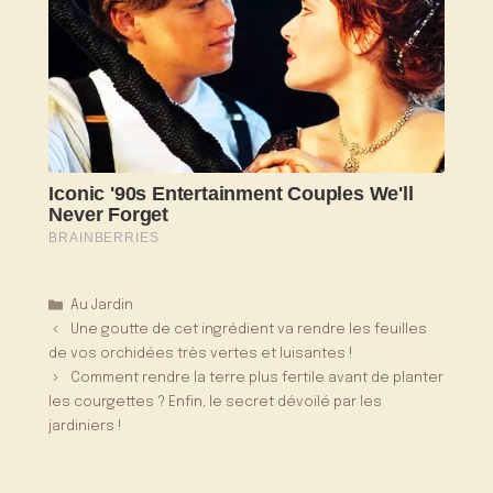
Catégories
Au Jardin
Une goutte de cet ingrédient va rendre les feuilles
de vos orchidées très vertes et luisantes !
Comment rendre la terre plus fertile avant de planter
les courgettes ? Enfin, le secret dévoilé par les
jardiniers !