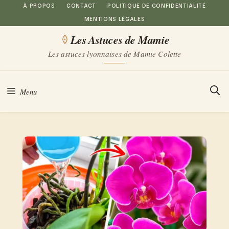
Aller
À PROPOS
CONTACT
POLITIQUE DE CONFIDENTIALITÉ
MENTIONS LÉGALES
au
Les Astuces de Mamie
contenu
Les astuces lyonnaises de Mamie Colette
Menu