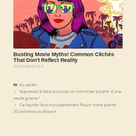
Catégories
Au Jardin
Apprenez à faire pousser un citronnier à partir d’une
seule graine !
Ce liquide fera incroyablement fleurir votre plante :
30 centimes suffisent