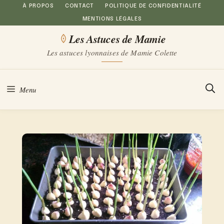
Aller
À PROPOS
CONTACT
POLITIQUE DE CONFIDENTIALITÉ
MENTIONS LÉGALES
au
Les Astuces de Mamie
contenu
Les astuces lyonnaises de Mamie Colette
Menu