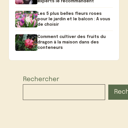
experts le recommandent
Les 5 plus belles fleurs roses
pour le jardin et le balcon : A vous
de choisir
Comment cultiver des fruits du
dragon à la maison dans des
conteneurs
Rechercher
Rec