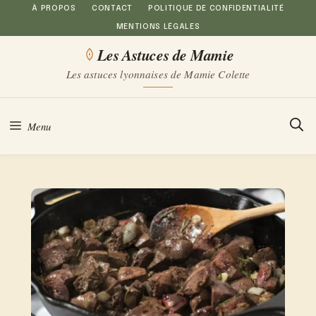
Aller
À PROPOS
CONTACT
POLITIQUE DE CONFIDENTIALITÉ
MENTIONS LÉGALES
au
Les Astuces de Mamie
contenu
Les astuces lyonnaises de Mamie Colette
Menu