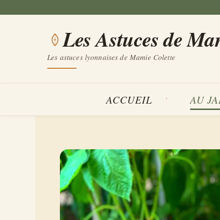
Aller
au
Les Astuces de Ma
contenu
Les astuces lyonnaises de Mamie Colette
ACCUEIL
AU J