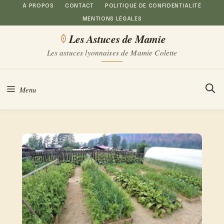
Aller
À PROPOS
CONTACT
POLITIQUE DE CONFIDENTIALITÉ
MENTIONS LÉGALES
au
Les Astuces de Mamie
contenu
Les astuces lyonnaises de Mamie Colette
Menu