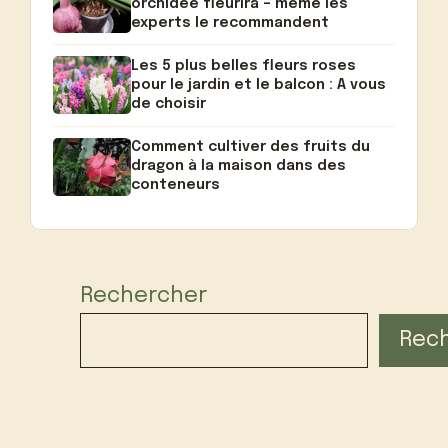
orchidée fleurira – même les
experts le recommandent
Les 5 plus belles fleurs roses
pour le jardin et le balcon : A vous
de choisir
Comment cultiver des fruits du
dragon à la maison dans des
conteneurs
Rechercher
Rec