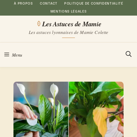
Aller
À PROPOS
CONTACT
POLITIQUE DE CONFIDENTIALITÉ
MENTIONS LÉGALES
au
Les Astuces de Mamie
contenu
Les astuces lyonnaises de Mamie Colette
Menu