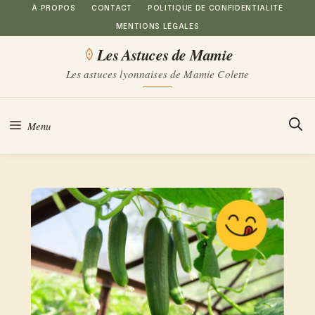
Aller
À PROPOS
CONTACT
POLITIQUE DE CONFIDENTIALITÉ
MENTIONS LÉGALES
au
Les Astuces de Mamie
contenu
Les astuces lyonnaises de Mamie Colette
Menu