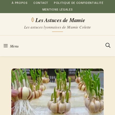
Aller
À PROPOS
CONTACT
POLITIQUE DE CONFIDENTIALITÉ
MENTIONS LÉGALES
au
Les Astuces de Mamie
contenu
Les astuces lyonnaises de Mamie Colette
Menu