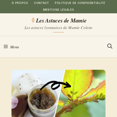
Aller
À PROPOS
CONTACT
POLITIQUE DE CONFIDENTIALITÉ
MENTIONS LÉGALES
au
Les Astuces de Mamie
contenu
Les astuces lyonnaises de Mamie Colette
Menu