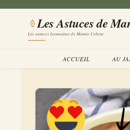
Aller
au
Les Astuces de Ma
contenu
Les astuces lyonnaises de Mamie Colette
ACCUEIL
AU J