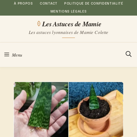
Aller
À PROPOS
CONTACT
POLITIQUE DE CONFIDENTIALITÉ
MENTIONS LÉGALES
au
Les Astuces de Mamie
contenu
Les astuces lyonnaises de Mamie Colette
Menu